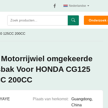
Nederlandse
Onderzoek 
150 125CC 200CC
l Motorrijwiel omgekeerde
gsbak Voor HONDA CG125
CC 200CC
YAYE
Plaats van herkomst:
Guangdong,
China