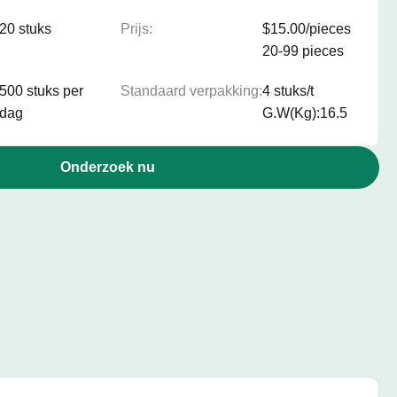
20 stuks
Prijs:
$15.00/pieces
20-99 pieces
500 stuks per
Standaard verpakking:
4 stuks/t
dag
G.W(Kg):16.5
Onderzoek nu