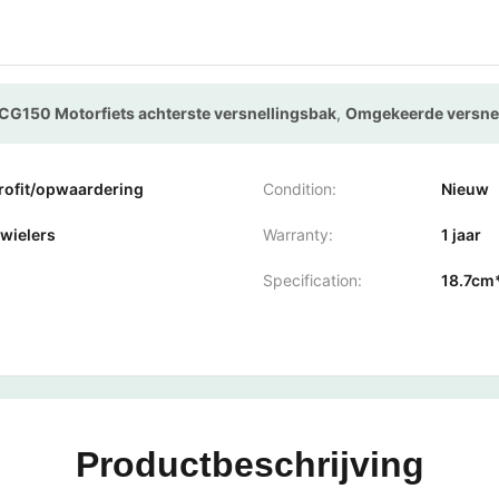
CG150 Motorfiets achterste versnellingsbak
,
Omgekeerde versnel
trofit/opwaardering
Condition:
Nieuw
wielers
Warranty:
1 jaar
Specification:
18.7cm
Productbeschrijving