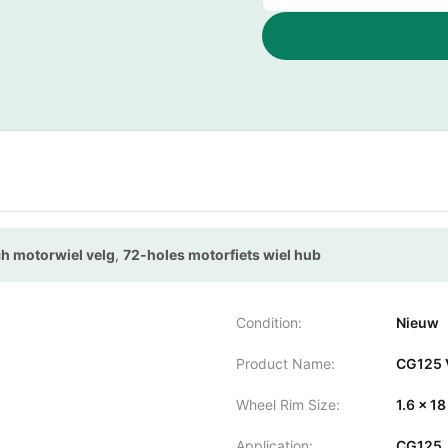
ch motorwiel velg
,
72-holes motorfiets wiel hub
Condition:
Nieuw
Product Name:
CG125 
Wheel Rim Size:
1.6 x 18
Application:
CG125