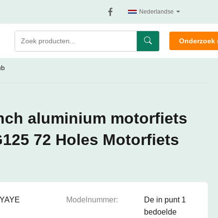
Nederlandse
Onderzoek 
ub
nch aluminium motorfiets
G125 72 Holes Motorfiets
YAYE
Modelnummer:
De in punt 1
bedoelde