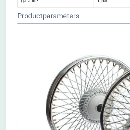
1 jaar
garantie
Productparameters