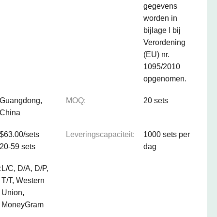
gegevens
worden in
bijlage I bij
Verordening
(EU) nr.
1095/2010
opgenomen.
Guangdong,
MOQ:
20 sets
China
$63.00/sets
Leveringscapaciteit:
1000 sets per
20-59 sets
dag
:
L/C, D/A, D/P,
T/T, Western
Union,
MoneyGram