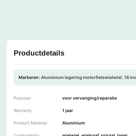
Productdetails
Markeren:
Aluminium legering motorfietswielwiel
,
18 in
Purpose:
voor vervanging/reparatie
Warranty:
1 jaar
Product Material:
Aluminium
Components:
wielwiel, wielnaaf, spiraal, lager