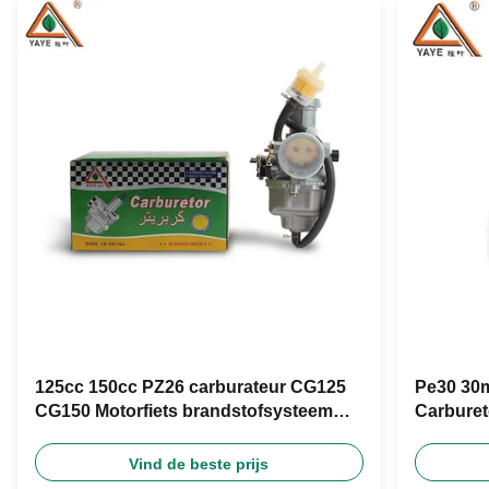
125cc 150cc PZ26 carburateur CG125
Pe30 30m
CG150 Motorfiets brandstofsysteem
Carburet
voor retrofit
Moto Rac
Vind de beste prijs