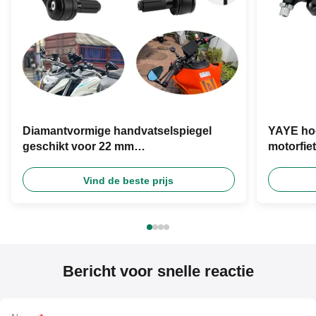
Diamantvormige handvatselspiegel
YAYE hog
geschikt voor 22 mm
motorfie
handvatselbreedte motorfiets
hefboom 
achteruitkijkspiegel motorfiets
Vind de beste prijs
universele accessoires
Bericht voor snelle reactie