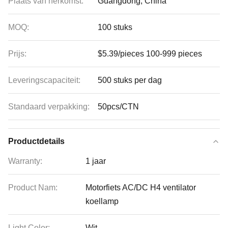
Plaats van herkomst:
Guangdong, China
MOQ:
100 stuks
Prijs:
$5.39/pieces 100-999 pieces
Leveringscapaciteit:
500 stuks per dag
Standaard verpakking:
50pcs/CTN
Productdetails
Warranty:
1 jaar
Product Nam:
Motorfiets AC/DC H4 ventilator
koellamp
Light Color:
Wit