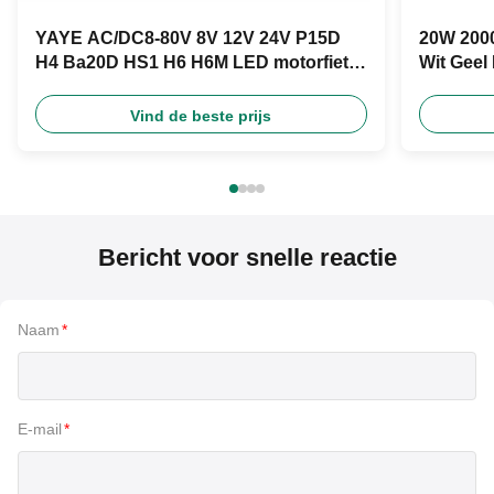
YAYE AC/DC8-80V 8V 12V 24V P15D
20W 2000
H4 Ba20D HS1 H6 H6M LED motorfiets
Wit Geel
koplamp
Product
Vind de beste prijs
Bericht voor snelle reactie
Naam
*
E-mail
*