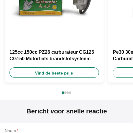
125cc 150cc PZ26 carburateur CG125
Pe30 30m
CG150 Motorfiets brandstofsysteem
Carburet
voor retrofit
Moto Rac
Vind de beste prijs
Bericht voor snelle reactie
Naam
*