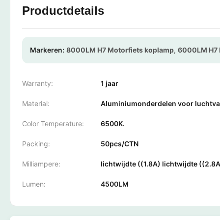
Productdetails
Markeren:
8000LM H7 Motorfiets koplamp
,
6000LM H7 
Warranty:
1 jaar
Material:
Aluminiumonderdelen voor luchtv
Color Temperature:
6500K.
Packing:
50pcs/CTN
Milliampere:
lichtwijdte ((1.8A) lichtwijdte ((2.8
Lumen:
4500LM