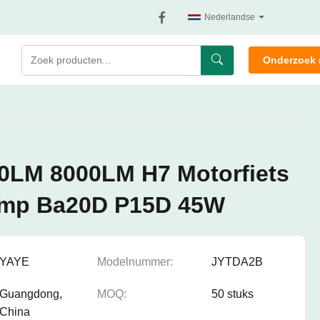
Nederlandse
Onderzoek 
0LM 8000LM H7 Motorfiets
mp Ba20D P15D 45W
YAYE
Modelnummer:
JYTDA2B
Guangdong,
MOQ:
50 stuks
China