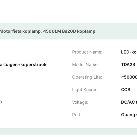
Motorfiets koplamp
,
4500LM Ba20D koplamp
Product Name:
LED-ko
aartuigen+koperstrook
Model Name:
TDA2B
Operating Life:
≥50000
Light Source:
COB
A)
Voltage:
DC/AC 
Port:
Guang