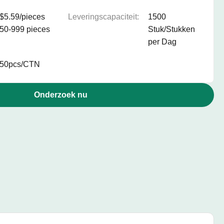
$5.59/pieces
Leveringscapaciteit:
1500
50-999 pieces
Stuk/Stukken
per Dag
50pcs/CTN
Onderzoek nu