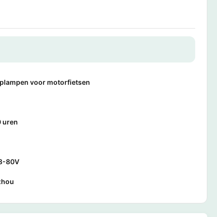
plampen voor motorfietsen
 uren
8-80V
zhou