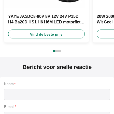
YAYE AC/DC8-80V 8V 12V 24V P15D
20W 2000
H4 Ba20D HS1 H6 H6M LED motorfiets
Wit Geel
koplamp
Product
Vind de beste prijs
Bericht voor snelle reactie
Naam
*
E-mail
*