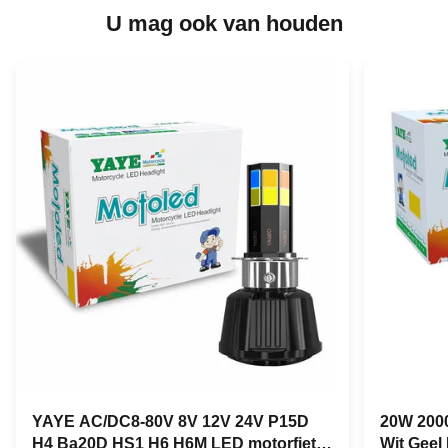
U mag ook van houden
YAYE AC/DC8-80V 8V 12V 24V P15D
20W 2000
H4 Ba20D HS1 H6 H6M LED motorfiets
Wit Geel