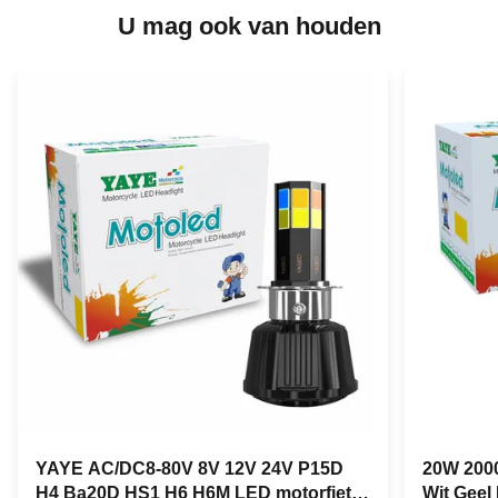
U mag ook van houden
YAYE AC/DC8-80V 8V 12V 24V P15D
20W 2000
H4 Ba20D HS1 H6 H6M LED motorfiets
Wit Geel