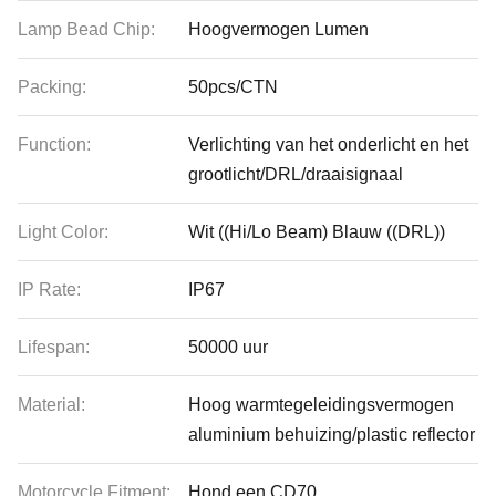
Lamp Bead Chip:
Hoogvermogen Lumen
Packing:
50pcs/CTN
Function:
Verlichting van het onderlicht en het
grootlicht/DRL/draaisignaal
Light Color:
Wit ((Hi/Lo Beam) Blauw ((DRL))
IP Rate:
IP67
Lifespan:
50000 uur
Material:
Hoog warmtegeleidingsvermogen
aluminium behuizing/plastic reflector
Motorcycle Fitment:
Hond een CD70