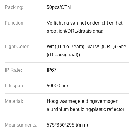
Packing:
50pcs/CTN
Function:
Verlichting van het onderlicht en het
grootlicht/DRL/draaisignaal
Light Color:
Wit ((Hi/Lo Beam) Blauw ((DRL)) Geel
((Draaisignaal))
IP Rate:
IP67
Lifespan:
50000 uur
Material:
Hoog warmtegeleidingsvermogen
aluminium behuizing/plastic reflector
Meansurments:
575*350*295 ((mm)