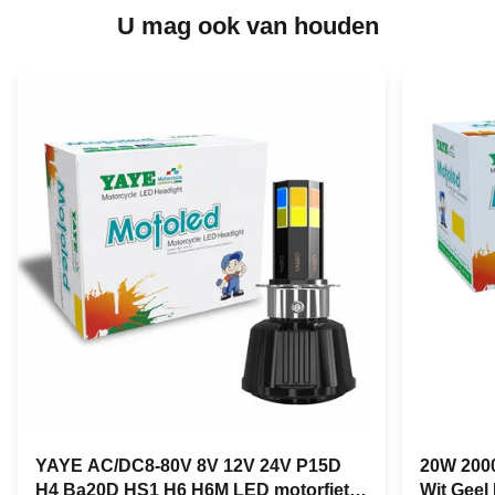
U mag ook van houden
YAYE AC/DC8-80V 8V 12V 24V P15D
20W 2000
H4 Ba20D HS1 H6 H6M LED motorfiets
Wit Geel