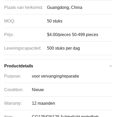
Plaats van herkomst:
Guangdong, China
MOQ:
50 stuks
Prijs:
$4.00/pieces 50-499 pieces
Leveringscapaciteit:
500 stuks per dag
Productdetails
Purpose:
voor vervanging/reparatie
Condition:
Nieuw
Warranty:
12 maanden
Item:
CG125/GN125 Achterlicht motorfiets