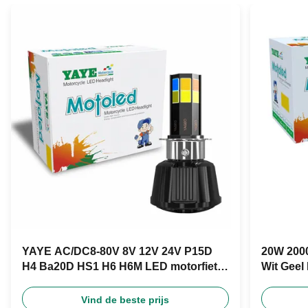
YAYE AC/DC8-80V 8V 12V 24V P15D
20W 2000
H4 Ba20D HS1 H6 H6M LED motorfiets
Wit Geel
koplamp
Product
Vind de beste prijs